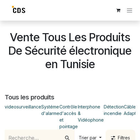
Se rendre au contenu
Vente Tous Les Produits
De Sécurité électronique
en Tunisie
Tous les produits
videosurveillance
Systéme
Contrôle
Interphone
Détection
Câble &
d'alarme
d'accès
&
incendie
Adaptat
et
Vidéophone
pointage
Trier par
Filtres