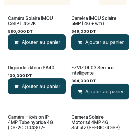
Caméra Solaire IMOU
Caméra IMOU Solaire
PROMO
PROMO
Cell PT 4G 2K
5MP ( 4G + wifi )
580,000
DT
649,000
DT
Ajouter au panier
Ajouter au panier
Digicode zkteco SA40
EZVIZ DL03 Serrure
intelligente
130,000
DT
394,000
DT
Ajouter au panier
Ajouter au panier
Caméra Hikvision IP
Camera Solaire
Nouveau!
4MP Tube hybride 4G
Motorisé 4MP 4G
(DS-2CD1043G2-
Schütz (SH-GIC-4GSP)