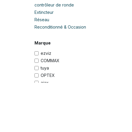
contrôleur de ronde
Extincteur
Réseau
Reconditionné & Occasion
Marque
ezviz
COMMAX
tuya
OPTEX
ajax
Hikvision
Hilook
Uniview
Voir plus