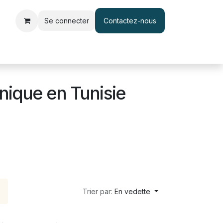
Se connecter
Contactez-nous
le d'accès et pointage
Interphone & Vidéophone
Câble & Adapt
nique en Tunisie
Trier par:
En vedette