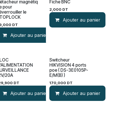
étacheur magnétiq
Fiche BNC
e pour
2,000
DT
éverrouiller le
TOPLOCK
Ajouter au panier
9,000
DT
Ajouter au panier
LOC
Switcheur
'ALIMENTATION
HIKVISION 4 ports
URVEILLANCE
poe ( DS-3E0105P-
2V/20A
E/M(B) )
29,900
DT
170,000
DT
Ajouter au panier
Ajouter au panier