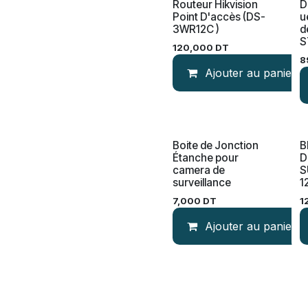
Routeur Hikvision
D
Point D'accès (DS-
u
3WR12C )
d
S
120,000
DT
8
Ajouter au panier
Boite de Jonction
B
Étanche pour
D
camera de
S
surveillance
1
7,000
DT
1
Ajouter au panier