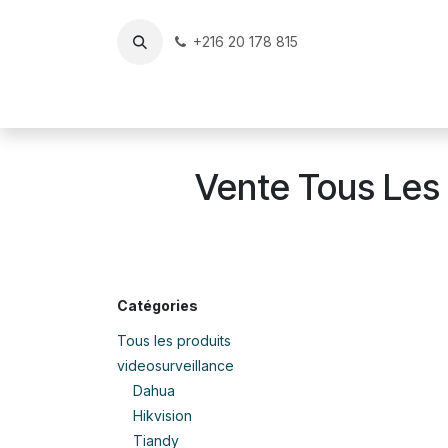
Se rendre au contenu
+216 20 178 815
Accueil
Reconditionné & Occasion Certifiés
v
Vente Tous Les 
Catégories
Tous les produits
videosurveillance
Dahua
Hikvision
Tiandy