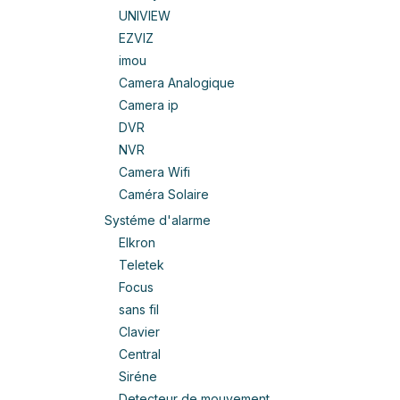
UNIVIEW
EZVIZ
imou
Camera Analogique
Camera ip
DVR
NVR
Camera Wifi
Caméra Solaire
Systéme d'alarme
Elkron
Teletek
Focus
sans fil
Clavier
Central
Siréne
Detecteur de mouvement