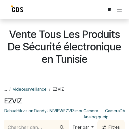
Se rendre au contenu
Vente Tous Les Produits
De Sécurité électronique
en Tunisie
...
videosurveillance
EZVIZ
EZVIZ
Dahua
Hikvision
Tiandy
UNIVIEW
EZVIZ
imou
Camera
Camera
DVR
Analogique
ip
Trier par
Filtres