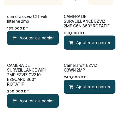
caméra ezviz C1T wifi
​CAMÉRA DE
Disponible
interne 2mp
SURVEILLANCE EZVIZ
2MP C6N 360° ROTATIF
139,000
DT
159,000
DT
Ajouter au panier
Ajouter au panier
CAMÉRA DE
Caméra wifi EZVIZ
Sur commande
SURVEILLANCE WIFI
C3WN 2MP
2MP EZVIZ CV310
240,000
DT
EZGUARD 360°
ROTATIF
Ajouter au panier
250,000
DT
Ajouter au panier