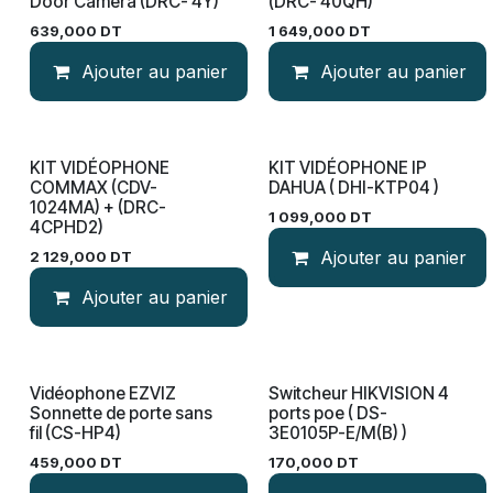
Door Caméra (DRC- 4Y)
(DRC- 40QH)
639,000
DT
1 649,000
DT
Ajouter au panier
Ajouter au panier
KIT VIDÉOPHONE
KIT VIDÉOPHONE IP
COMMAX (CDV-
DAHUA ( DHI-KTP04 )
1024MA) + (DRC-
1 099,000
DT
4CPHD2)
Ajouter au panier
2 129,000
DT
Ajouter au panier
Vidéophone EZVIZ
Switcheur HIKVISION 4
Sonnette de porte sans
ports poe ( DS-
fil (CS-HP4)
3E0105P-E/M(B) )
459,000
DT
170,000
DT