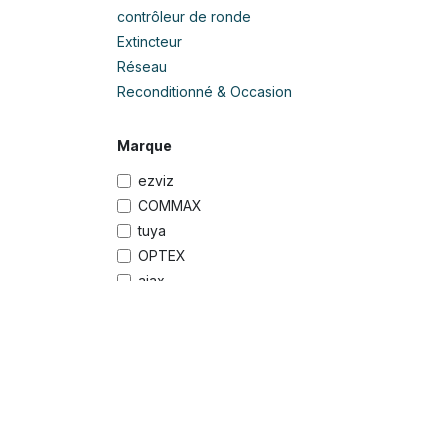
contrôleur de ronde
Extincteur
Réseau
Reconditionné & Occasion
Marque
ezviz
COMMAX
tuya
OPTEX
ajax
Hikvision
Hilook
Uniview
Voir plus