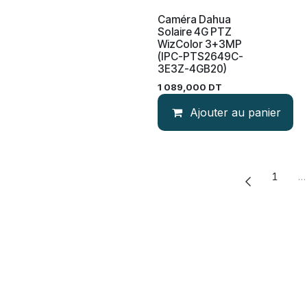
Caméra Dahua
Solaire 4G PTZ
WizColor 3+3MP
(IPC-PTS2649C-
3E3Z-4GB20)
1 089,000
DT
Ajouter au panier
1
…