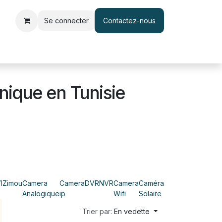
Se connecter
Contactez-nous
le d'accès et pointage
Interphone & Vidéophone
Câble & Adapt
nique en Tunisie
IZ
imou
Camera
Camera
DVR
NVR
Camera
Caméra
Analogique
ip
Wifi
Solaire
Trier par:
En vedette