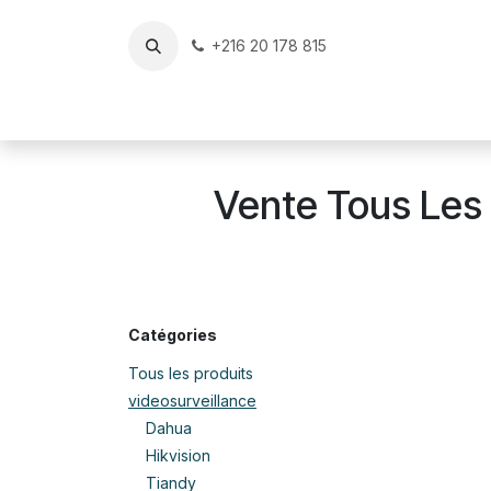
Se rendre au contenu
+216 20 178 815
Accueil
Reconditionné & Occasion Certifiés
v
Vente Tous Les 
Catégories
Tous les produits
videosurveillance
Dahua
Hikvision
Tiandy