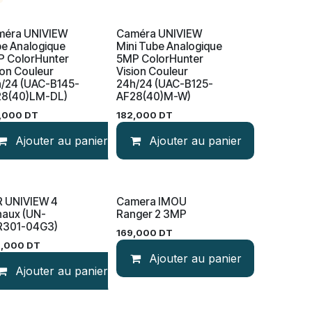
méra UNIVIEW
Caméra UNIVIEW
Nouveau!
e Analogique
Mini Tube Analogique
 ColorHunter
5MP ColorHunter
ion Couleur
Vision Couleur
/24 (UAC-B145-
24h/24 (UAC-B125-
28(40)LM-DL)
AF28(40)M-W)
,000
DT
182,000
DT
Ajouter au panier
Ajouter au panier
 UNIVIEW 4
Camera IMOU
uveau!
aux (UN-
Ranger 2 3MP
R301-04G3)
169,000
DT
9,000
DT
Ajouter au panier
Ajouter au panier