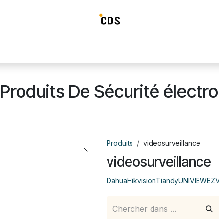
ideosurveillance
Systéme d'alarme
Détection incendie
Contrô
Produits De Sécurité électro
Produits
videosurveillance
videosurveillance
Dahua
Hikvision
Tiandy
UNIVIEW
EZV