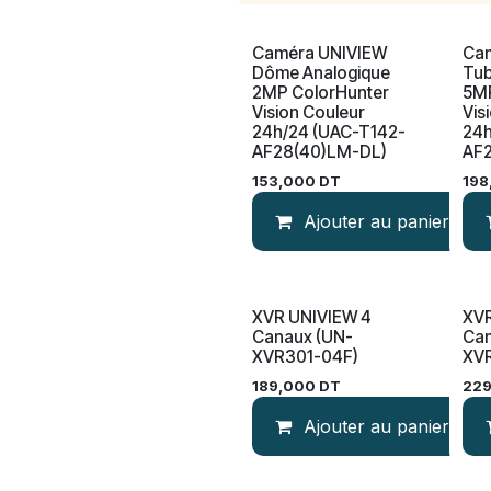
Caméra UNIVIEW
Ca
Nouveau!
Dôme Analogique
Tub
2MP ColorHunter
5MP
Vision Couleur
Vis
24h/24 (UAC-T142-
24h
AF28(40)LM-DL)
AF
153,000
DT
198
Ajouter au panier
XVR UNIVIEW 4
XVR
Nouveau!
No
Canaux (UN-
Can
XVR301-04F)
XV
189,000
DT
22
Ajouter au panier