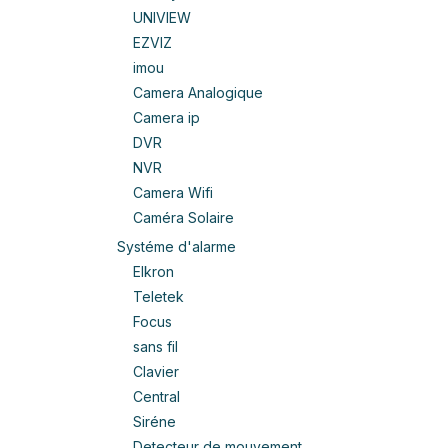
UNIVIEW
EZVIZ
imou
Camera Analogique
Camera ip
DVR
NVR
Camera Wifi
Caméra Solaire
Systéme d'alarme
Elkron
Teletek
Focus
sans fil
Clavier
Central
Siréne
Detecteur de mouvement