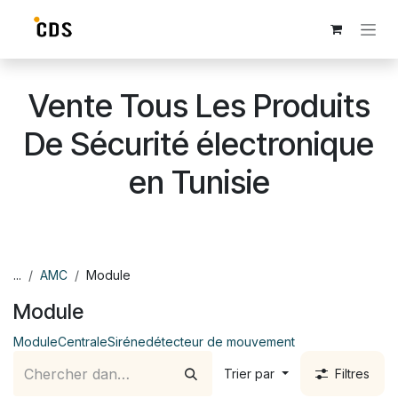
Se rendre au contenu
Vente Tous Les Produits
De Sécurité électronique
en Tunisie
...
AMC
Module
Module
Module
Centrale
Siréne
détecteur de mouvement
Trier par
Filtres