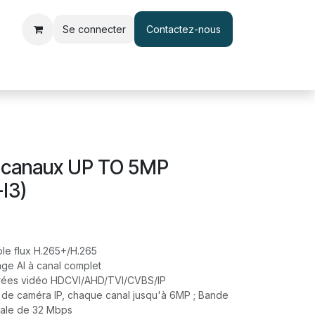
Se connecter
Contactez-nous
le d'accès et pointage
Interphone & Vidéophone
Câble & Adapt
 canaux UP TO 5MP
I3)
le flux H.265+/H.265
ge AI à canal complet
trées vidéo HDCVI/AHD/TVI/CVBS/IP
de caméra IP, chaque canal jusqu'à 6MP ; Bande
male de 32 Mbps