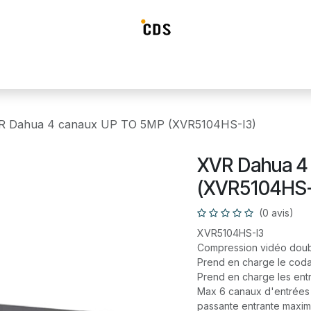
ideosurveillance
Systéme d'alarme
Détection incendie
Contrô
R Dahua 4 canaux UP TO 5MP (XVR5104HS-I3)
XVR Dahua 4
(XVR5104HS-
(0 avis)
XVR5104HS-I3
Compression vidéo doub
Prend en charge le coda
Prend en charge les en
Max 6 canaux d'entrées 
passante entrante maxi