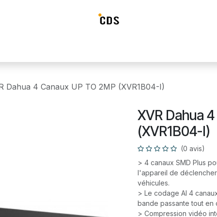
ideosurveillance
Systéme d'alarme
Détection incendie
Contrô
VR Dahua 4 Canaux UP TO 2MP (XVR1B04-I)
​XVR Dahua 
(XVR1B04-I)
(0 avis)
> 4 canaux SMD Plus pou
l'appareil de déclencher
véhicules.
> Le codage AI 4 canaux
bande passante tout en c
> Compression vidéo inte