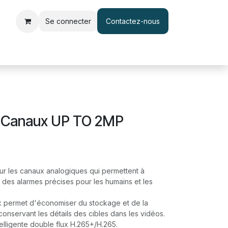
Se connecter
Contactez-nous
le d'accès et pointage
Interphone & Vidéophone
Câble & Adapt
4 Canaux UP TO 2MP
r les canaux analogiques qui permettent à
 des alarmes précises pour les humains et les
 permet d'économiser du stockage et de la
onservant les détails des cibles dans les vidéos.
lligente double flux H.265+/H.265.