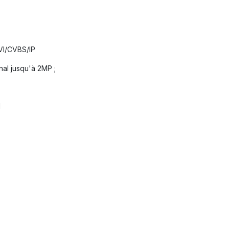
VI/CVBS/IP
al jusqu'à 2MP ;
l