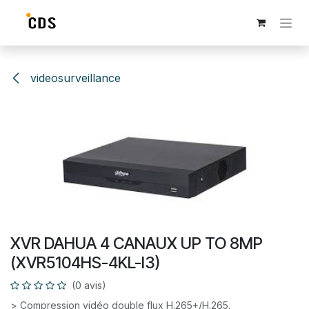
Se rendre au contenu
videosurveillance
XVR DAHUA 4 CANAUX UP TO 8MP
(XVR5104HS-4KL-I3)
(0 avis)
> Compression vidéo double flux H.265+/H.265.