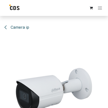
Se rendre au contenu
Camera ip