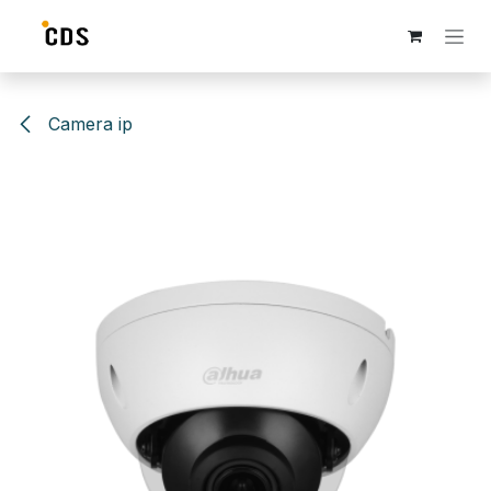
Se rendre au contenu
Camera ip