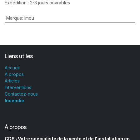
Expédition : 2-3 jours ouvrables
Marque
:
Imou
Liens utiles
Accueil
À propos
Articles
Interventions
Contactez-nous
Incendie
À propos
CDS : Votre spécialiste de la vente et de l'installation en