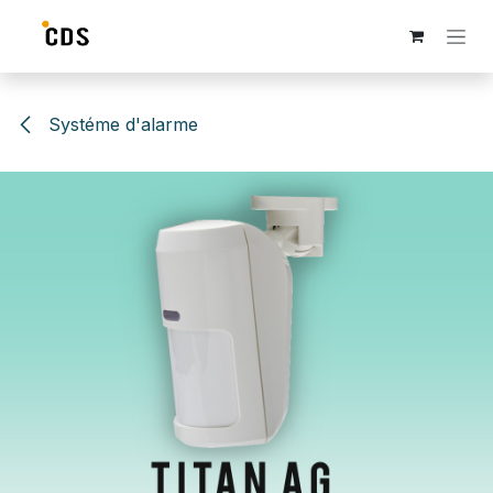
Se rendre au contenu
Systéme d'alarme