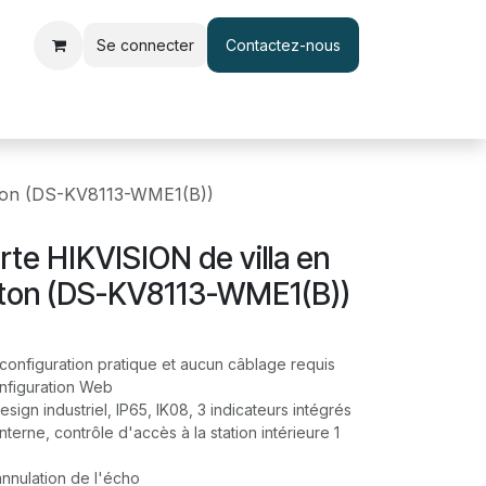
Se connecter
Contactez-nous
le d'accès et pointage
Interphone & Vidéophone
Câble & Adapt
outon (DS-KV8113-WME1(B))
rte HIKVISION de villa en
uton (DS-KV8113-WME1(B))
 configuration pratique et aucun câblage requis
onfiguration Web
design industriel, IP65, IK08, 3 indicateurs intégrés
nterne, contrôle d'accès à la station intérieure 1
annulation de l'écho