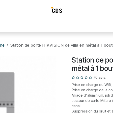
ideosurveillance
Systéme d'alarme
Détection incendie
Contrô
one
Station de porte HIKVISION de villa en métal à 1 b
Station de po
métal à 1 bo
(0 avis)
Prise en charge du Wifi,
Prise en charge de la c
Alliage d'aluminium, joli 
Lecteur de carte Mifare i
canal
Suppression du bruit et 