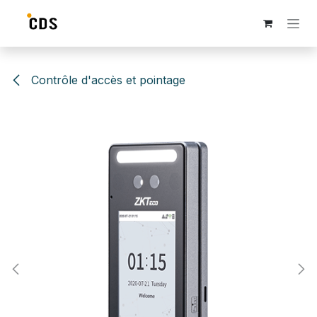
Se rendre au contenu
Contrôle d'accès et pointage