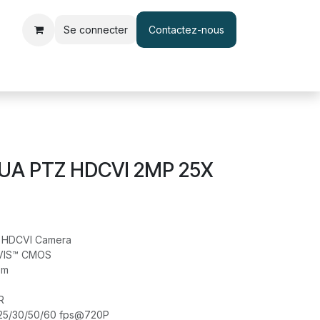
Se connecter
Contactez-nous
le d'accès et pointage
Interphone & Vidéophone
Câble & Adapt
UA PTZ HDCVI 2MP 25X
TZ HDCVI Camera
RVIS™ CMOS
om
R
 25/30/50/60 fps@720P