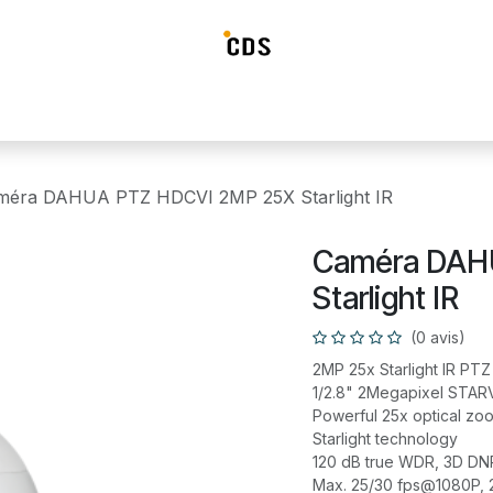
ideosurveillance
Systéme d'alarme
Détection incendie
Contrô
méra DAHUA PTZ HDCVI 2MP 25X Starlight IR
Caméra DAH
Starlight IR
(0 avis)
2MP 25x Starlight IR P
1/2.8" 2Megapixel STA
Powerful 25x optical zo
Starlight technology
120 dB true WDR, 3D DN
Max. 25/30 fps@1080P,