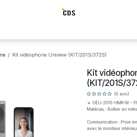
ideosurveillance
Systéme d'alarme
Détection incendie
Contrô
one
Kit vidéophone Uniview (KIT/201S/372S)
Kit vidéopho
(KIT/201S/37
(0 avis)
🔹 OEU-201S-HMK-W – Pla
Matériau : Boîtier en mét
Communication : Prise en
avec le moniteur intérieu