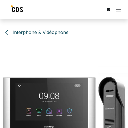
Se rendre au contenu
Interphone & Vidéophone