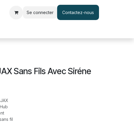
Se connecter
Contactez-nous
le d'accès et pointage
Interphone & Vidéophone
Câble & Adapt
JAX Sans Fils Avec Siréne
AJAX
 Hub
nt
ans fil