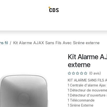
ideosurveillance
Systéme d'alarme
Détection incendie
Contrô
s fil
​Kit Alarme AJAX Sans Fils Avec Siréne externe
​Kit Alarme A
externe
(0 avis)
KIT ALARME SANS FILS 
1 Centrale d'alarme Ajax
1 Détecteur de mouveme
1 Détecteur d'ouverture s
1 Télécommande
1 Sirène Externe