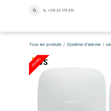
Se rendre au contenu
+216 20 178 815
Accueil
Reconditionné & Occasion Certifiés
v
Tous les produits
Systéme d'alarme
san
PROMO