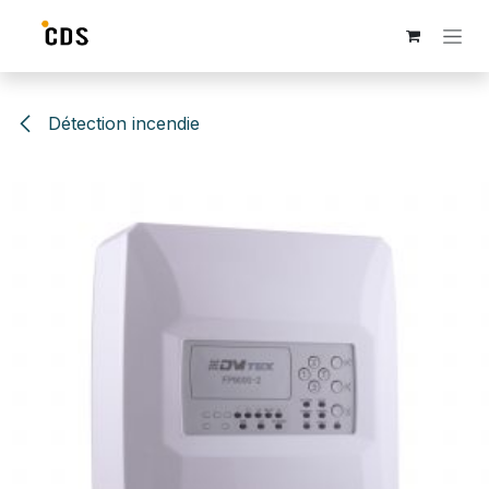
Se rendre au contenu
Détection incendie