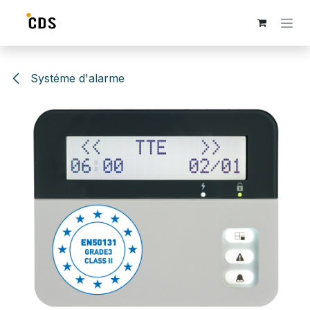
Se rendre au contenu
Systéme d'alarme