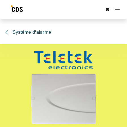
Se rendre au contenu
Systéme d'alarme