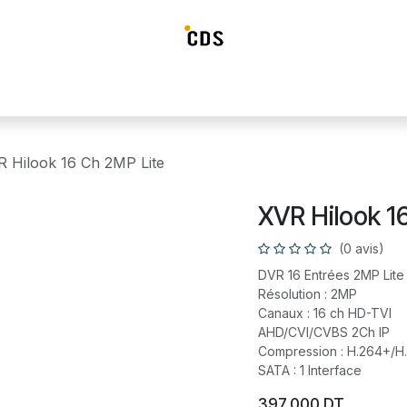
ideosurveillance
Systéme d'alarme
Détection incendie
Contrô
 Hilook 16 Ch 2MP Lite
XVR Hilook 1
(0 avis)
DVR 16 Entrées 2MP Lite
Résolution : 2MP
Canaux : 16 ch HD-TVI
AHD/CVI/CVBS 2Ch IP
Compression : H.264+/H
SATA : 1 Interface
397,000
DT