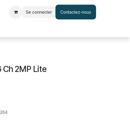
Se connecter
Contactez-nous
le d'accès et pointage
Interphone & Vidéophone
Câble & Adapt
6 Ch 2MP Lite
.264