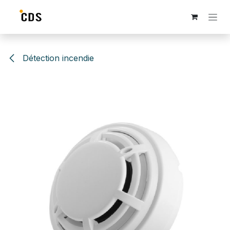
Se rendre au contenu
Détection incendie