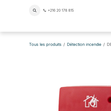
Se rendre au contenu
+216 20 178 815
Accueil
Reconditionné & Occasion Certifiés
v
Tous les produits
Détection incendie
D