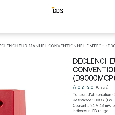
ideosurveillance
Systéme d'alarme
Détection incendie
Contrô
ECLENCHEUR MANUEL CONVENTIONNEL DMTECH (D9
DECLENCHE
CONVENTIO
(D9000MCP
(0 avis)
Tension d'alimentation 
Résistance 500Ω / (1 kΩ
Courant à 24 V 46 mA/(
Indicateur LED rouge