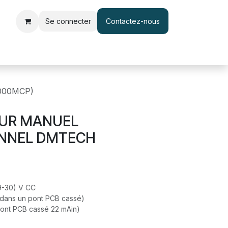
Se connecter
Contactez-nous
le d'accès et pointage
Interphone & Vidéophone
Câble & Adapt
000MCP)
UR MANUEL
NNEL DMTECH
)
(9-30) V CC
 dans un pont PCB cassé)
pont PCB cassé 22 mAin)