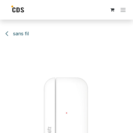
Se rendre au contenu
sans fil