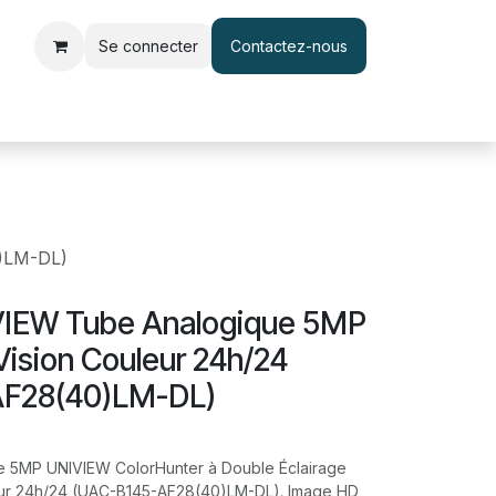
Se connecter
Contactez-nous
le d'accès et pointage
Interphone & Vidéophone
Câble & Adapt
)LM-DL)
IEW Tube Analogique 5MP
Vision Couleur 24h/24
AF28(40)LM-DL)
 5MP UNIVIEW ColorHunter à Double Éclairage
uleur 24h/24 (UAC-B145-AF28(40)LM-DL). Image HD