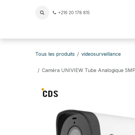
Se rendre au contenu
+216 20 178 815
Accueil
Reconditionné & Occasion Certifiés
v
Tous les produits
videosurveillance
Caméra UNIVIEW Tube Analogique 5MP 