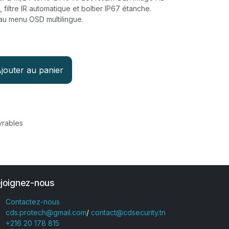
 filtre IR automatique et boîtier IP67 étanche.
 au menu OSD multilingue.
jouter au panier
vrables
joignez-nous
Contactez-nous
cds.protech@gmail.com
/
contact@cdsecurity.tn
+216 20 178 815