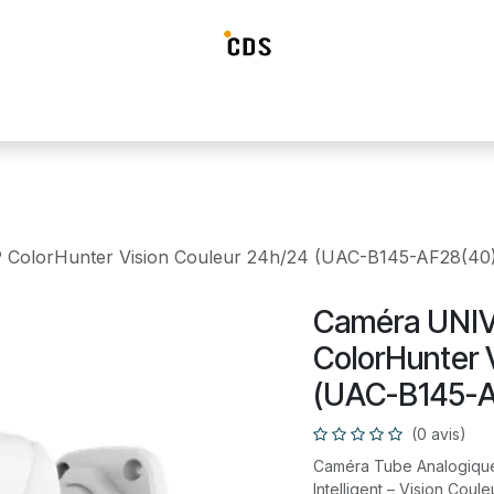
ideosurveillance
Systéme d'alarme
Détection incendie
Contrô
ColorHunter Vision Couleur 24h/24 (UAC-B145-AF28(40
Caméra UNIV
ColorHunter 
(UAC-B145-
(0 avis)
Caméra Tube Analogique
Intelligent – Vision Co