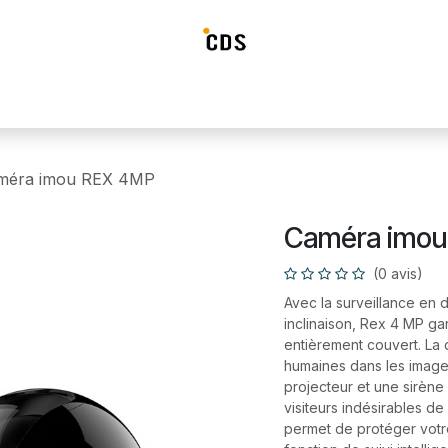
ideosurveillance
Systéme d'alarme
Détection incendie
Contrô
méra imou REX 4MP
Caméra imou
(0 avis)
Avec la surveillance en 
inclinaison, Rex 4 MP ga
entièrement couvert. La
humaines dans les images
projecteur et une sirène
visiteurs indésirables de
permet de protéger votre