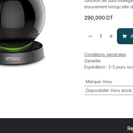
fonction de suivi intelli
mouvement lorsqu'elle 
290,000
DT
A
Conditions générales
Garantie
Expédition : 2-3 jours ou
Marque
:
Imou
Disponibilté
:
Hors stock
Re