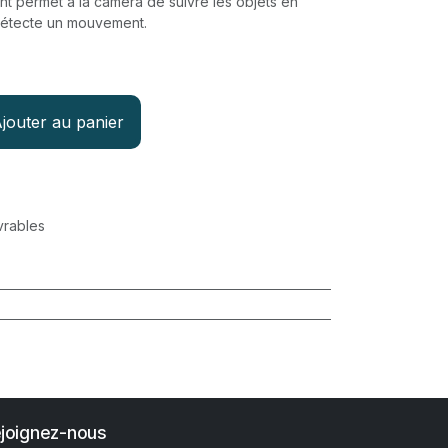
gent permet à la caméra de suivre les objets en
détecte un mouvement.
jouter au panier
vrables
joignez-nous