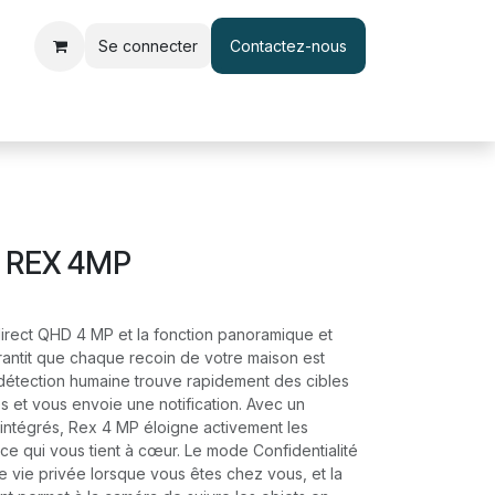
Se connecter
Contactez-nous
le d'accès et pointage
Interphone & Vidéophone
Câble & Adapt
 REX 4MP
direct QHD 4 MP et la fonction panoramique et
rantit que chaque recoin de votre maison est
 détection humaine trouve rapidement des cibles
 et vous envoie une notification. Avec un
 intégrés, Rex 4 MP éloigne activement les
 ce qui vous tient à cœur. Le mode Confidentialité
 vie privée lorsque vous êtes chez vous, et la