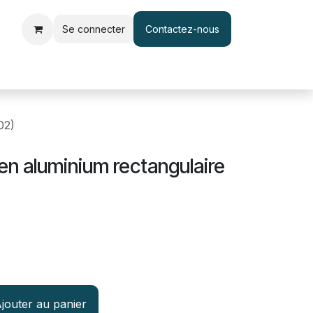
Se connecter
Contactez-nous
le d'accès et pointage
Interphone & Vidéophone
Câble & Adapt
02)
en aluminium rectangulaire
jouter au panier