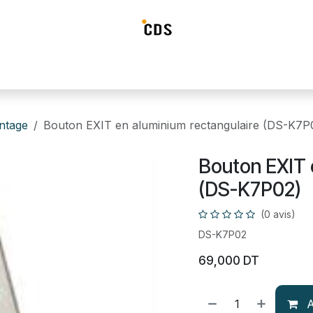
ideosurveillance
Systéme d'alarme
Détection incendie
Contrô
intage
Bouton EXIT en aluminium rectangulaire (DS-K7P
Bouton EXIT 
(DS-K7P02)
(0 avis)
DS-K7P02
69,000
DT
A