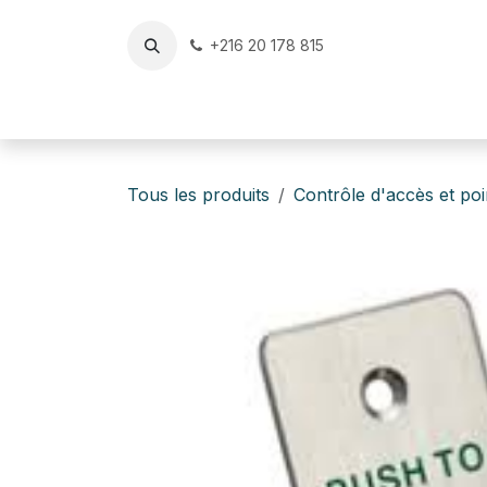
Se rendre au contenu
+216 20 178 815
Accueil
Reconditionné & Occasion Certifiés
v
Tous les produits
Contrôle d'accès et po