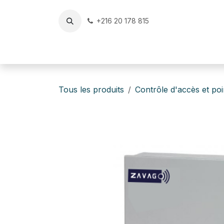
Se rendre au contenu
+216 20 178 815
Accueil
Reconditionné & Occasion Certifiés
v
Tous les produits
Contrôle d'accès et po