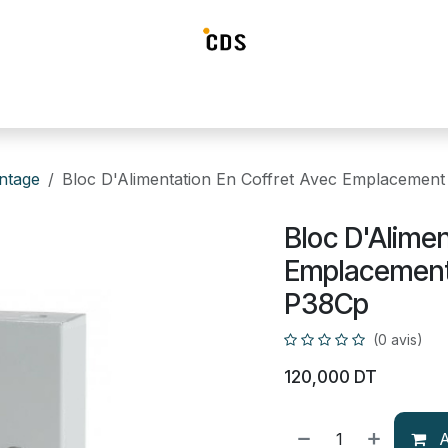
ideosurveillance
Systéme d'alarme
Détection incendie
Contrô
intage
Bloc D'Alimentation En Coffret Avec Emplacement
Bloc D'Alimen
Emplacement 
P38Cp
(0 avis)
120,000
DT
A